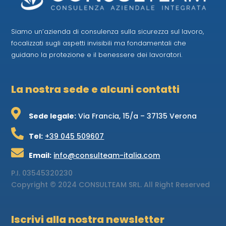
Siamo un’azienda di consulenza sulla sicurezza sul lavoro,
focalizzati sugli aspetti invisibili ma fondamentali che
guidano la protezione e il benessere dei lavoratori.
La nostra sede e alcuni contatti

Sede legale:
Via Francia, 15/a – 37135 Verona

Tel:
+39 045 509607

Email:
info@consulteam-italia.com
P.I.
03545320230
Copyright © 2024 CONSULTEAM SRL. All Right Reserved
Iscrivi alla nostra newsletter