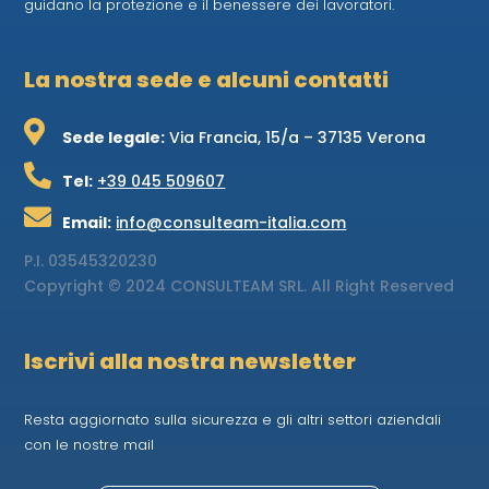
guidano la protezione e il benessere dei lavoratori.
La nostra sede e alcuni contatti

Sede legale:
Via Francia, 15/a – 37135 Verona

Tel:
+39 045 509607

Email:
info@consulteam-italia.com
P.I.
03545320230
Copyright © 2024 CONSULTEAM SRL. All Right Reserved
Iscrivi alla nostra newsletter
Resta aggiornato sulla sicurezza e gli altri settori aziendali
con le nostre mail