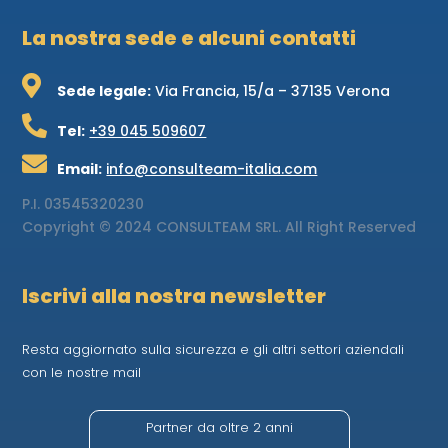
La nostra sede e alcuni contatti

Sede legale:
Via Francia, 15/a – 37135 Verona

Tel:
+39 045 509607

Email:
info@consulteam-italia.com
P.I.
03545320230
Copyright © 2024 CONSULTEAM SRL. All Right Reserved
Iscrivi alla nostra newsletter
Resta aggiornato sulla sicurezza e gli altri settori aziendali
con le nostre mail
Partner da oltre 2 anni