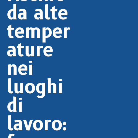
da alte
temper
ature
nei
luoghi
di
lavoro: