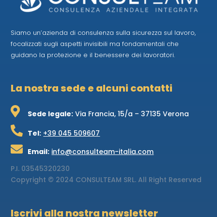
Siamo un’azienda di consulenza sulla sicurezza sul lavoro,
focalizzati sugli aspetti invisibili ma fondamentali che
guidano la protezione e il benessere dei lavoratori.
La nostra sede e alcuni contatti

Sede legale:
Via Francia, 15/a – 37135 Verona

Tel:
+39 045 509607

Email:
info@consulteam-italia.com
P.I.
03545320230
Copyright © 2024 CONSULTEAM SRL. All Right Reserved
Iscrivi alla nostra newsletter