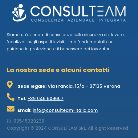
Siamo un’azienda di consulenza sulla sicurezza sul lavoro,
focalizzati sugli aspetti invisibili ma fondamentali che
guidano la protezione e il benessere dei lavoratori.
La nostra sede e alcuni contatti

Sede legale:
Via Francia, 15/a – 37135 Verona

Tel:
+39 045 509607

Email:
info@consulteam-italia.com
P.I.
03545320230
Copyright © 2024 CONSULTEAM SRL. All Right Reserved