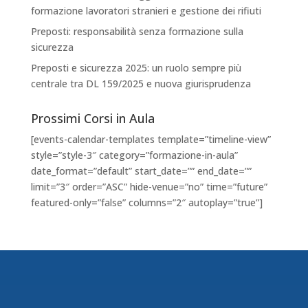
formazione lavoratori stranieri e gestione dei rifiuti
Preposti: responsabilità senza formazione sulla
sicurezza
Preposti e sicurezza 2025: un ruolo sempre più
centrale tra DL 159/2025 e nuova giurisprudenza
Prossimi Corsi in Aula
[events-calendar-templates template=”timeline-view”
style=”style-3″ category=”formazione-in-aula”
date_format=”default” start_date=”” end_date=””
limit=”3″ order=”ASC” hide-venue=”no” time=”future”
featured-only=”false” columns=”2″ autoplay=”true”]