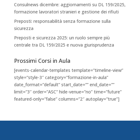
Consulnews dicembre: aggiornamenti su DL 159/2025,
formazione lavoratori stranieri e gestione dei rifiuti
Preposti: responsabilità senza formazione sulla
sicurezza
Preposti e sicurezza 2025: un ruolo sempre più
centrale tra DL 159/2025 e nuova giurisprudenza
Prossimi Corsi in Aula
[events-calendar-templates template=”timeline-view”
style=”style-3″ category=”formazione-in-aula”
date_format=”default” start_date=”” end_date=””
limit=”3″ order=”ASC” hide-venue=”no” time=”future”
featured-only=”false” columns=”2″ autoplay=”true”]