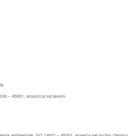
le
636 – 45001, sicurezza sul lavoro
ulente ambientale, ISO 14001 – 45001, esperta nel rischio chimico