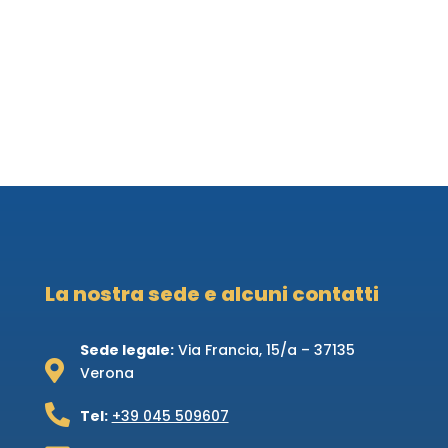
La nostra sede e alcuni contatti
Sede legale:
Via Francia, 15/a – 37135

Verona

Tel:
+39 045 509607