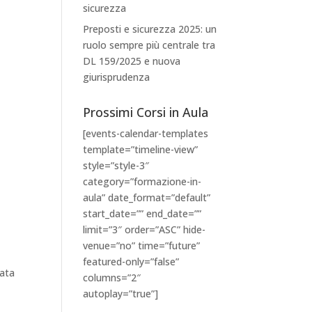
sicurezza
Preposti e sicurezza 2025: un
ruolo sempre più centrale tra
DL 159/2025 e nuova
giurisprudenza
Prossimi Corsi in Aula
[events-calendar-templates
template=”timeline-view”
style=”style-3″
category=”formazione-in-
aula” date_format=”default”
start_date=”” end_date=””
limit=”3″ order=”ASC” hide-
venue=”no” time=”future”
featured-only=”false”
columns=”2″
autoplay=”true”]