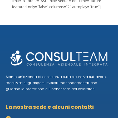
limit=”3″ order=”ASC” hide-venue=”no” time=”future”
featured-only=”false” columns=”2″ autoplay=”true”]
Siamo un’azienda di consulenza sulla sicurezza sul lavoro,
focalizzati sugli aspetti invisibili ma fondamentali che
guidano la protezione e il benessere dei lavoratori.
La nostra sede e alcuni contatti