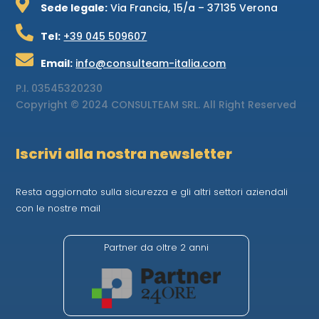

Sede legale:
Via Francia, 15/a – 37135 Verona

Tel:
+39 045 509607

Email:
info@consulteam-italia.com
P.I.
03545320230
Copyright © 2024 CONSULTEAM SRL. All Right Reserved
Iscrivi alla nostra newsletter
Resta aggiornato sulla sicurezza e gli altri settori aziendali
con le nostre mail
Partner da oltre 2 anni