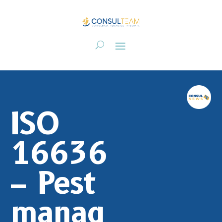
ISO
16636
– Pest
manag