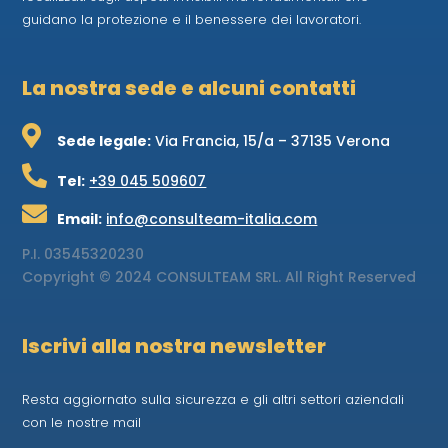
guidano la protezione e il benessere dei lavoratori.
La nostra sede e alcuni contatti

Sede legale:
Via Francia, 15/a – 37135 Verona

Tel:
+39 045 509607

Email:
info@consulteam-italia.com
P.I.
03545320230
Copyright © 2024 CONSULTEAM SRL. All Right Reserved
Iscrivi alla nostra newsletter
Resta aggiornato sulla sicurezza e gli altri settori aziendali
con le nostre mail