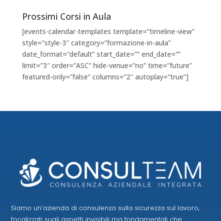
Prossimi Corsi in Aula
[events-calendar-templates template=”timeline-view”
style=”style-3″ category=”formazione-in-aula”
date_format=”default” start_date=”” end_date=””
limit=”3″ order=”ASC” hide-venue=”no” time=”future”
featured-only=”false” columns=”2″ autoplay=”true”]
Siamo un’azienda di consulenza sulla sicurezza sul lavoro,
focalizzati sugli aspetti invisibili ma fondamentali che