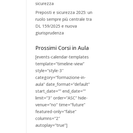
sicurezza
Preposti e sicurezza 2025: un
ruolo sempre più centrale tra
DL 159/2025 e nuova
giurisprudenza
Prossimi Corsi in Aula
[events-calendar-templates
template=”timeline-view”
style=”style-3″
category=”formazione-in-
aula” date_format=”default”
start_date=”” end_date=””
limit=”3″ order=”ASC” hide-
venue=”no” time=”future”
featured-only=”false”
columns=”2″
autoplay=”true”]