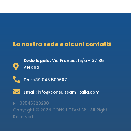
La nostra sede e alcuni contatti
Sede legale:
Via Francia, 15/a – 37135

Verona

Tel:
+39 045 509607

Email:
info@consulteam-italia.com
P.I.
03545320230
Copyright © 2024 CONSULTEAM SRL. All Right
Reserved