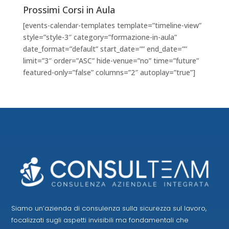
Prossimi Corsi in Aula
[events-calendar-templates template=”timeline-view”
style=”style-3″ category=”formazione-in-aula”
date_format=”default” start_date=”” end_date=””
limit=”3″ order=”ASC” hide-venue=”no” time=”future”
featured-only=”false” columns=”2″ autoplay=”true”]
Siamo un’azienda di consulenza sulla sicurezza sul lavoro,
focalizzati sugli aspetti invisibili ma fondamentali che