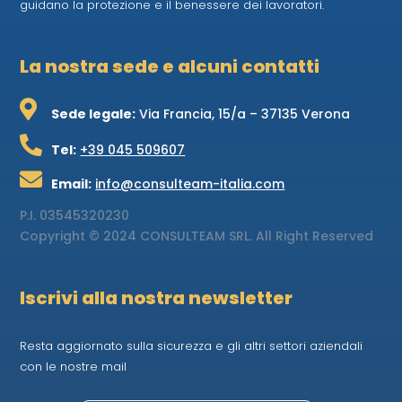
guidano la protezione e il benessere dei lavoratori.
La nostra sede e alcuni contatti

Sede legale:
Via Francia, 15/a – 37135 Verona

Tel:
+39 045 509607

Email:
info@consulteam-italia.com
P.I.
03545320230
Copyright © 2024 CONSULTEAM SRL. All Right Reserved
Iscrivi alla nostra newsletter
Resta aggiornato sulla sicurezza e gli altri settori aziendali
con le nostre mail