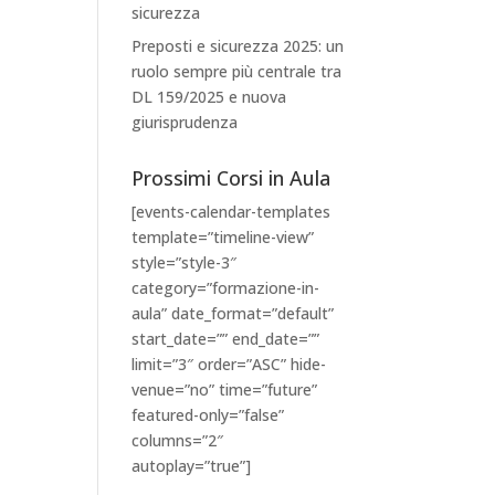
sicurezza
Preposti e sicurezza 2025: un
ruolo sempre più centrale tra
DL 159/2025 e nuova
giurisprudenza
Prossimi Corsi in Aula
[events-calendar-templates
template=”timeline-view”
style=”style-3″
category=”formazione-in-
aula” date_format=”default”
start_date=”” end_date=””
limit=”3″ order=”ASC” hide-
venue=”no” time=”future”
featured-only=”false”
columns=”2″
autoplay=”true”]