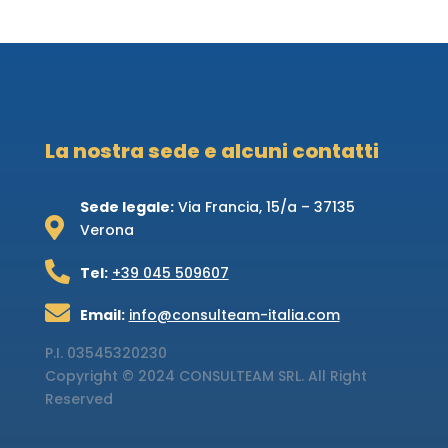
La nostra sede e alcuni contatti
Sede legale:
Via Francia, 15/a – 37135

Verona

Tel:
+39 045 509607

Email:
info@consulteam-italia.com
P.I.
03545320230
Copyright © 2024 CONSULTEAM SRL. All Right
Reserved