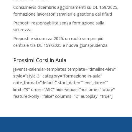
Consulnews dicembre: aggiornamenti su DL 159/2025,
formazione lavoratori stranieri e gestione dei rifiuti
Preposti: responsabilità senza formazione sulla
sicurezza
Preposti e sicurezza 2025: un ruolo sempre più
centrale tra DL 159/2025 e nuova giurisprudenza
Prossimi Corsi in Aula
[events-calendar-templates template=”timeline-view”
style=”style-3″ category=”formazione-in-aula”
date_format=”default” start_date=”” end_date=””
limit=”3″ order=”ASC” hide-venue=”no” time=”future”
featured-only=”false” columns=”2″ autoplay=”true”]