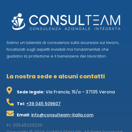
Siamo un’azienda di consulenza sulla sicurezza sul lavoro,
focalizzati sugli aspetti invisibili ma fondamentali che
guidano la protezione e il benessere dei lavoratori.
La nostra sede e alcuni contatti

Sede legale:
Via Francia, 15/a – 37135 Verona

Tel:
+39 045 509607

Email:
info@consulteam-italia.com
P.I.
03545320230
Copyright © 2024 CONSULTEAM SRL. All Right Reserved