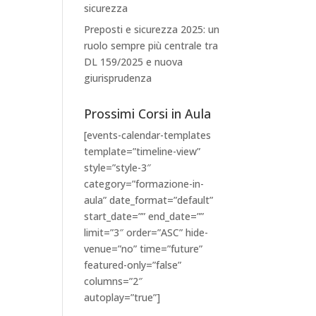
sicurezza
Preposti e sicurezza 2025: un
ruolo sempre più centrale tra
DL 159/2025 e nuova
giurisprudenza
Prossimi Corsi in Aula
[events-calendar-templates
template=”timeline-view”
style=”style-3″
category=”formazione-in-
aula” date_format=”default”
start_date=”” end_date=””
limit=”3″ order=”ASC” hide-
venue=”no” time=”future”
featured-only=”false”
columns=”2″
autoplay=”true”]