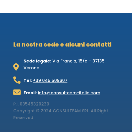
La nostra sede e alcuni contatti
Sede legale:
Via Francia, 15/a – 37135

Verona

Tel:
+39 045 509607

Email:
info@consulteam-italia.com
P.I.
03545320230
Copyright © 2024 CONSULTEAM SRL. All Right
Reserved