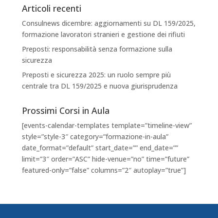
Articoli recenti
Consulnews dicembre: aggiornamenti su DL 159/2025,
formazione lavoratori stranieri e gestione dei rifiuti
Preposti: responsabilità senza formazione sulla
sicurezza
Preposti e sicurezza 2025: un ruolo sempre più
centrale tra DL 159/2025 e nuova giurisprudenza
Prossimi Corsi in Aula
[events-calendar-templates template=”timeline-view”
style=”style-3″ category=”formazione-in-aula”
date_format=”default” start_date=”” end_date=””
limit=”3″ order=”ASC” hide-venue=”no” time=”future”
featured-only=”false” columns=”2″ autoplay=”true”]