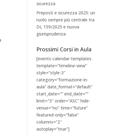
sicurezza
Preposti e sicurezza 2025: un
ruolo sempre più centrale tra
DL 159/2025 e nuova
giurisprudenza
a
Prossimi Corsi in Aula
[events-calendar-templates
template=”timeline-view”
style=”style-3″
category=”formazione-in-
aula” date_format=”default”
start_date=”” end_date=””
limit=”3″ order=”ASC” hide-
venue=”no” time=”future”
featured-only=”false”
columns=”2″
autoplay=”true”]