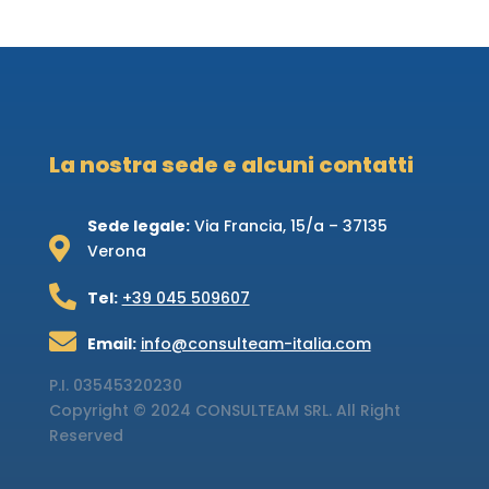
La nostra sede e alcuni contatti
Sede legale:
Via Francia, 15/a – 37135

Verona

Tel:
+39 045 509607

Email:
info@consulteam-italia.com
P.I.
03545320230
Copyright © 2024 CONSULTEAM SRL. All Right
Reserved