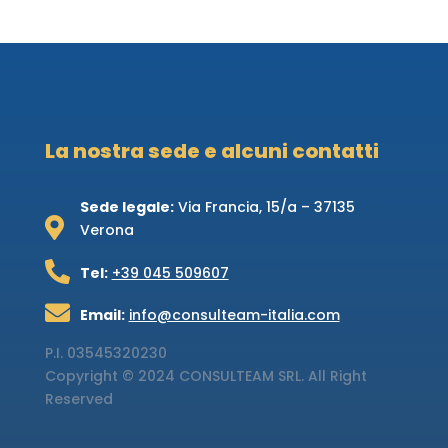
La nostra sede e alcuni contatti
Sede legale:
Via Francia, 15/a – 37135

Verona

Tel:
+39 045 509607

Email:
info@consulteam-italia.com
P.I.
03545320230
Copyright © 2024 CONSULTEAM SRL. All Right
Reserved