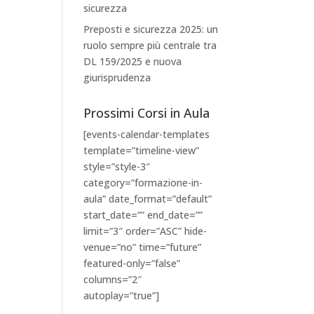
sicurezza
Preposti e sicurezza 2025: un
ruolo sempre più centrale tra
DL 159/2025 e nuova
giurisprudenza
Prossimi Corsi in Aula
[events-calendar-templates
template=”timeline-view”
style=”style-3″
category=”formazione-in-
aula” date_format=”default”
start_date=”” end_date=””
limit=”3″ order=”ASC” hide-
venue=”no” time=”future”
featured-only=”false”
columns=”2″
autoplay=”true”]