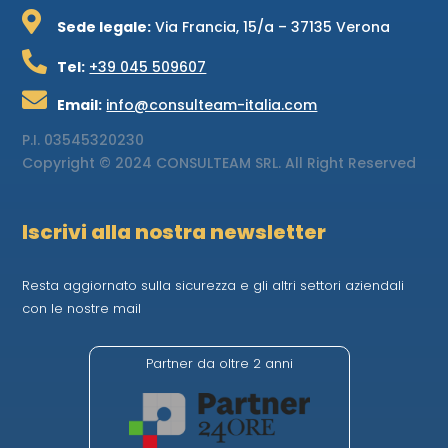

Sede legale:
Via Francia, 15/a – 37135 Verona

Tel:
+39 045 509607

Email:
info@consulteam-italia.com
P.I.
03545320230
Copyright © 2024 CONSULTEAM SRL. All Right Reserved
Iscrivi alla nostra newsletter
Resta aggiornato sulla sicurezza e gli altri settori aziendali
con le nostre mail
Partner da oltre 2 anni