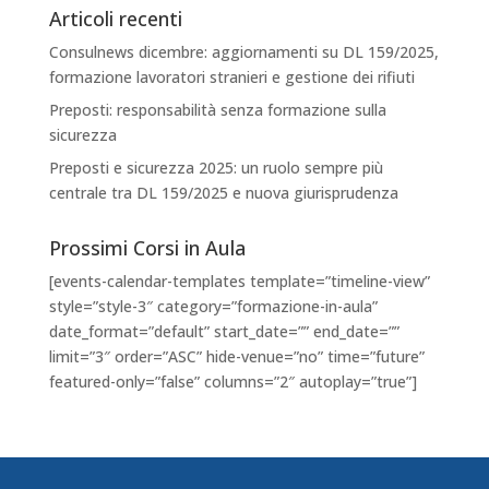
Articoli recenti
Consulnews dicembre: aggiornamenti su DL 159/2025,
formazione lavoratori stranieri e gestione dei rifiuti
Preposti: responsabilità senza formazione sulla
sicurezza
Preposti e sicurezza 2025: un ruolo sempre più
centrale tra DL 159/2025 e nuova giurisprudenza
Prossimi Corsi in Aula
[events-calendar-templates template=”timeline-view”
style=”style-3″ category=”formazione-in-aula”
date_format=”default” start_date=”” end_date=””
limit=”3″ order=”ASC” hide-venue=”no” time=”future”
featured-only=”false” columns=”2″ autoplay=”true”]